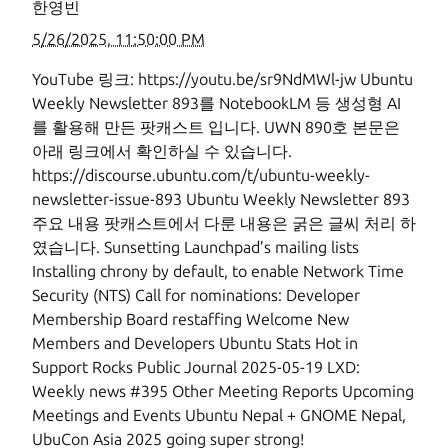
한영빈
5/26/2025, 11:50:00 PM
YouTube 링크: https://youtu.be/sr9NdMWl-jw Ubuntu
Weekly Newsletter 893를 NotebookLM 등 생성형 AI
를 활용해 만든 팟캐스트 입니다. UWN 890호 본문은
아래 링크에서 확인하실 수 있습니다.
https://discourse.ubuntu.com/t/ubuntu-weekly-
newsletter-issue-893 Ubuntu Weekly Newsletter 893
주요 내용 팟캐스트에서 다룬 내용은 굵은 글씨 처리 하
였습니다. Sunsetting Launchpad’s mailing lists
Installing chrony by default, to enable Network Time
Security (NTS) Call for nominations: Developer
Membership Board restaffing Welcome New
Members and Developers Ubuntu Stats Hot in
Support Rocks Public Journal 2025-05-19 LXD:
Weekly news #395 Other Meeting Reports Upcoming
Meetings and Events Ubuntu Nepal + GNOME Nepal,
UbuCon Asia 2025 going super strong!