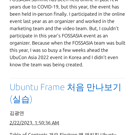
years due to COVID-19, but this year, the event has
been held in-person finally. I participated in the online
event last year as an organizer and worked in the
marketing team and the video team. But, I couldn’t
participate in this year’s FOSSASIA event as an
organizer. Because when the FOSSASIA team was built
this year, I was so busy a few weeks ahead the
UbuCon Asia 2022 event in Korea and I didn’t even
know the team was being created.
Ubuntu Frame 처음 만나보기
(실습)
김광연
2/22/2023, 1:50:36 AM
Table of Contents 개요 Electron 앱 패키징 Ubuntu