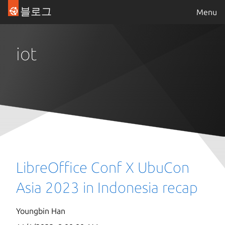
블로그
Menu
iot
LibreOffice Conf X UbuCon
Asia 2023 in Indonesia recap
Youngbin Han